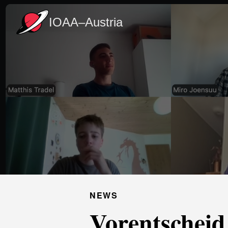
IOAA–Austria
NEWS
Vorentschei